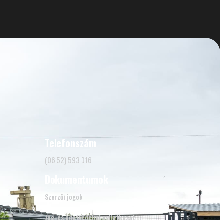
Telefonszám
(06 52) 593 016
Dokumentumok
Szerzői jogok
Jogi és adatvédelmi nyilatkozat