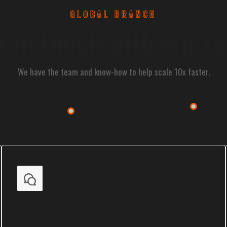
GLOBAL BRANCH
t in touch with our t
We have the team and know-how to help scale 10x faster.