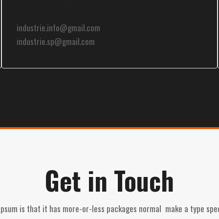
Chat to Support
industrie.info@gmail.com
industrie.sp@gmail.com
Get in Touch
Ipsum is that it has more-or-less packages normal make a type spe