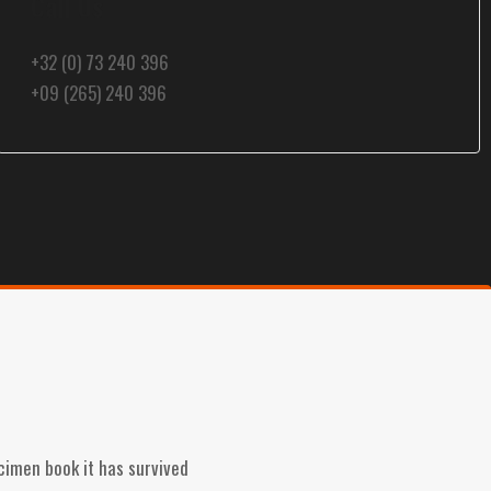
Call Us
+32 (0) 73 240 396
+09 (265) 240 396
cimen book it has survived