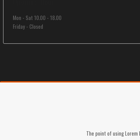
Opening Hour
Mon - Sat 10.00 - 18.00
Friday - Closed
The point of using Lorem 