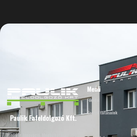
Menü
Főoldal
Szolgáltatásaink
Paulik Fafeldolgozó Kft.
Blog
Minőség, Innováció, Megbízhatóság 1993-