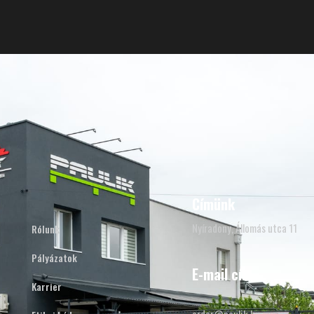
Címünk
Nyíradony, Állomás utca 11
Rólunk
Pályázatok
E-mail cím
Karrier