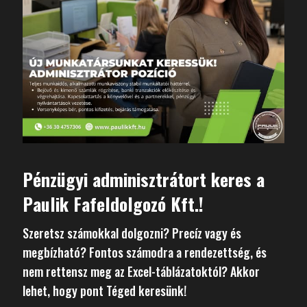
P
é
n
z
ü
g
y
i
a
d
m
i
n
i
s
z
t
r
á
t
o
r
t
k
e
r
e
s
a
P
a
u
l
i
k
F
a
f
e
l
d
o
l
g
o
z
ó
K
f
t
.
!
Szeretsz számokkal dolgozni? Precíz vagy és
megbízható? Fontos számodra a rendezettség, és
nem rettensz meg az Excel-táblázatoktól? Akkor
lehet, hogy pont Téged keresünk!