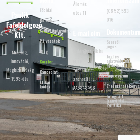
Menü
Telefonszám
Állomás
Főoldal
(06 52) 593
utca 11
Paulik
016
Rólunk
Fafeldolgozó
Szolgáltatásaink
Dokumentu
E-mail cím
Kft.
Pályázatok
Szerzői
jogok
order@paulik.hu
Blog
Minőség,
Jogi és
Innováció,
adatvédelmi
EUTR
Karrier
nyilatkozat
Megbízhatóság
technikai
Kapcsolat
Impresszum
1993-óta
azonosító:
Etikai
Energiahatékonys
kódex
AA5848498
Integrált
Irányítási
Politika