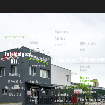
Címünk
Nyíradony,
Menü
Telefonszám
Állomás
Főoldal
(06 52) 593
utca 11
Paulik
016
Rólunk
Fafeldolgozó
Szolgáltatásaink
Dokumentu
E-mail cím
Kft.
Pályázatok
Szerzői
jogok
order@paulik.hu
Blog
Minőség,
Jogi és
Innováció,
adatvédelmi
EUTR
Karrier
nyilatkozat
Megbízhatóság
technikai
Kapcsolat
Impresszum
1993-óta
azonosító:
Etikai
Energiahatékonys
kódex
AA5848498